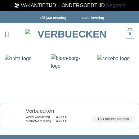
🏖️ VAKANTIETIJD = ONDERGOEDTIJD
Negeren
Ga
+95 jaar ervaring
snelle levering
naar
inhoud
0
Verbuecken
winkel waardering
4.82 / 5
163 beoordelingen
productwaardering
4.76 / 5