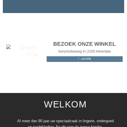
BEZOEK ONZE WINKEL
Aarschotseweg 9 | 2200 Herentals
LOCATIE
WELKOM
Al meer dan 90 jaar uw speciaalzaak in lingerie, ondergoed
en nachtkleding. En dit voor de ganse familie.