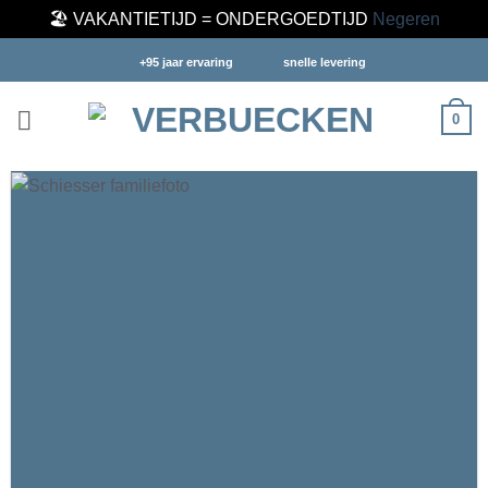
🏖️ VAKANTIETIJD = ONDERGOEDTIJD
Negeren
Ga
+95 jaar ervaring
snelle levering
naar
inhoud
0