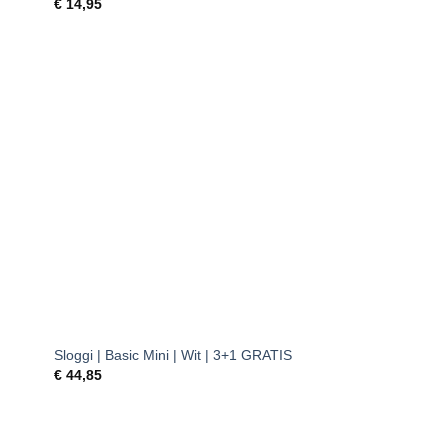
€
14,95
gen
Toevoegen
aan
ijst
verlanglijst
+
Sloggi | Basic Mini | Wit | 3+1 GRATIS
€
44,85