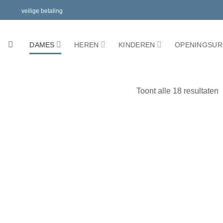
ing
veilige betaling
DAMES
HEREN
KINDEREN
OPENINGSUR
Toont alle 18 resultaten
Toevoegen
Toevoe
aan
aan
verlanglijst
verlangl