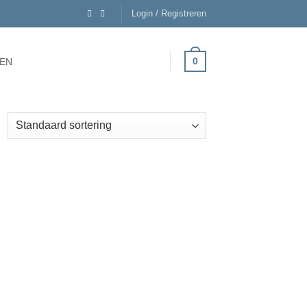
Login / Registreren
0
EN
gen
Toevoegen
aan
ijst
verlanglijst