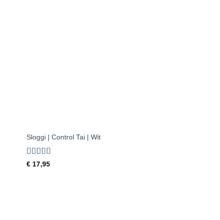
gen
Toevoegen
aan
ijst
verlanglijst
+
Sloggi | Control Tai | Wit
Gewaardeerd
€
17,95
4.5
uit 5
gen
Toevoegen