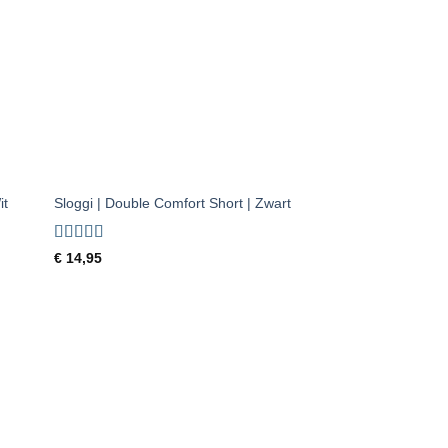
aan
ijst
verlanglijst
+
it
Sloggi | Double Comfort Short | Zwart
Gewaardeerd
€
14,95
4.5
uit 5
gen
Toevoegen
aan
ijst
verlanglijst