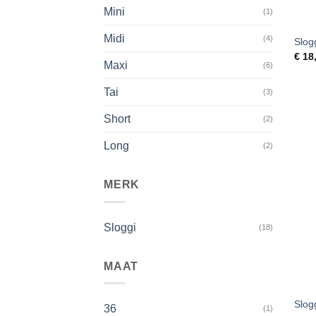
Mini
(1)
+
Midi
(4)
Slogg
€
18
Maxi
(6)
Tai
(3)
Short
(2)
Long
(2)
MERK
Sloggi
(18)
MAAT
+
Slog
36
(1)