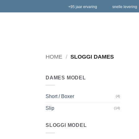
Ga
+95 jaar ervaring
snelle lever
naar
inhoud
HOME
/
SLOGGI DAMES
DAMES MODEL
Short / Boxer
(4)
Slip
(14)
SLOGGI MODEL