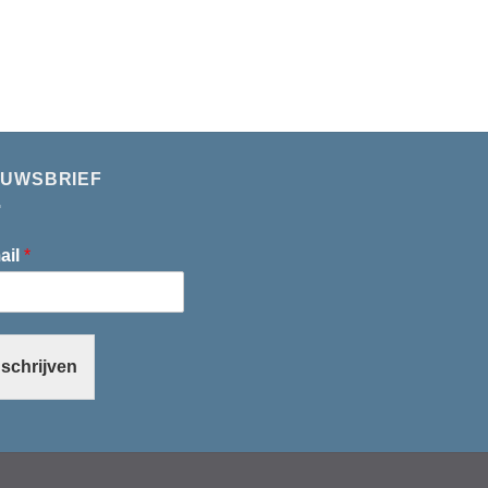
EUWSBRIEF
ail
*
nschrijven