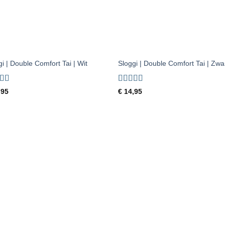
+
i | Double Comfort Tai | Wit
Sloggi | Double Comfort Tai | Zwa
ardeerd
Gewaardeerd
,95
€
14,95
 5
5
uit 5