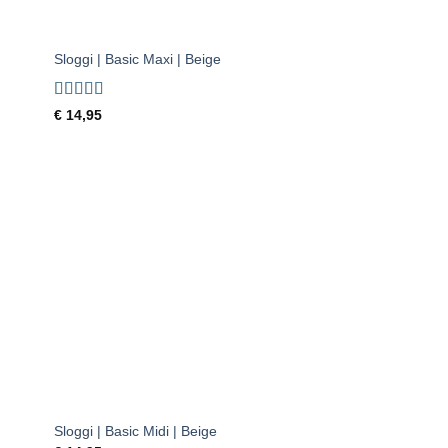
+
Sloggi | Basic Maxi | Beige
Gewaardeerd
€
14,95
5
uit 5
gen
Toevoegen
aan
ijst
verlanglijst
+
Sloggi | Basic Midi | Beige