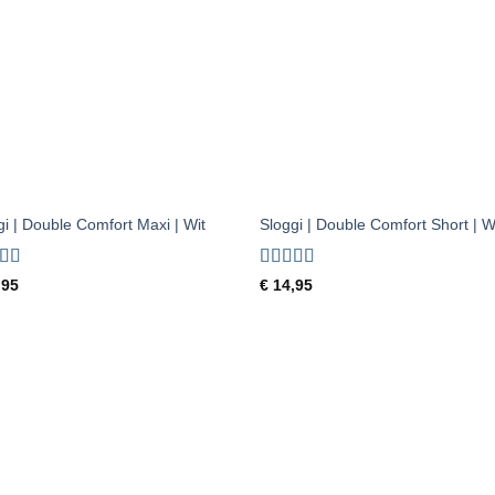
aan
aan
verlanglijst
verlangl
+
gi | Double Comfort Maxi | Wit
Sloggi | Double Comfort Short | W
ardeerd
Gewaardeerd
,95
€
14,95
 5
5
uit 5
Toevoegen
Toevoe
aan
aan
verlanglijst
verlangl