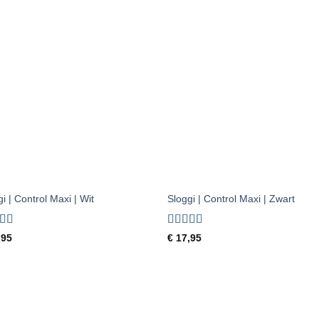
Toevoegen
Toevoe
aan
aan
verlanglijst
verlangl
+
i | Control Maxi | Wit
Sloggi | Control Maxi | Zwart
ardeerd
Gewaardeerd
,95
€
17,95
 5
5
uit 5
Toevoegen
Toevoe