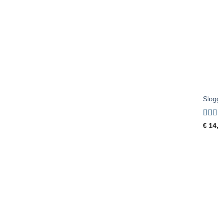
+
Slog
Gewa
€
14
5
uit