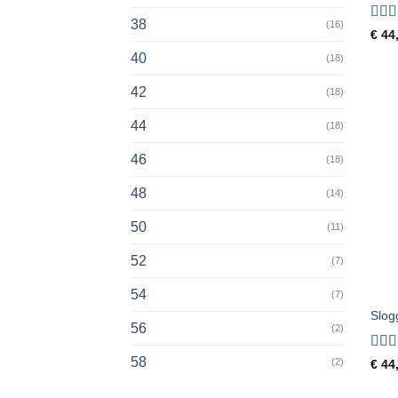
38
(16)
Gewa
€
44
4.8
u
40
(18)
42
(18)
44
(18)
46
(18)
48
(14)
50
(11)
52
(7)
+
54
(7)
Slog
56
(2)
58
Gewa
(2)
€
44
4.8
u