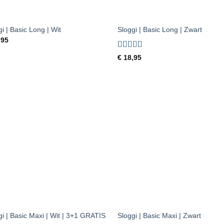
+
i | Basic Long | Wit
Sloggi | Basic Long | Zwart
,95
Gewaardeerd
€
18,95
4.33
uit 5
Toevoegen
Toevoe
aan
aan
verlanglijst
verlangl
+
gi | Basic Maxi | Wit | 3+1 GRATIS
Sloggi | Basic Maxi | Zwart