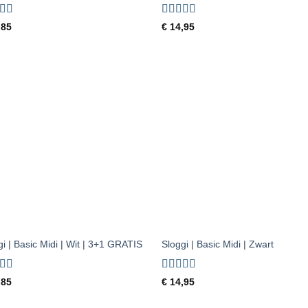
ardeerd
Gewaardeerd
,85
€
14,95
it 5
5
uit 5
Toevoegen
Toevoe
aan
aan
verlanglijst
verlangl
+
gi | Basic Midi | Wit | 3+1 GRATIS
Sloggi | Basic Midi | Zwart
ardeerd
Gewaardeerd
,85
€
14,95
it 5
4.5
uit 5