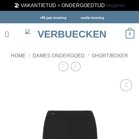
🏖️ VAKANTIETIJD = ONDERGOEDTIJD
Negeren
Ga
+95 jaar ervaring
snelle levering
naar
inhoud
0
HOME
/
DAMES ONDERGOED
/
SHORT/BOXER
Toevoegen
aan
verlanglijst