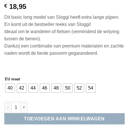
Gewaardeerd
3
18,95
€
4.33
op 5
gebaseerd
Dit basic long model van Sloggi heeft extra lange pijpen.
op
klantbeoordelingen
En komt uit de bestseller reeks van Sloggi!
Ideaal om te wandelen of fietsen (verminderd de wrijving
tussen de benen).
Dankzij een combinatie van premium materialen en zachte
naden wordt de beste pasvorm gegarandeerd.
EU maat
40
42
44
46
48
50
52
54
Sloggi | Basic Long | Zwart aantal
TOEVOEGEN AAN WINKELWAGEN