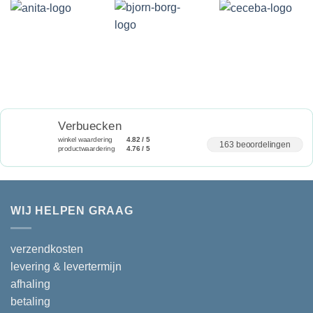
Verbuecken
winkel waardering
4.82 / 5
163 beoordelingen
productwaardering
4.76 / 5
WIJ HELPEN GRAAG
verzendkosten
levering & levertermijn
afhaling
betaling