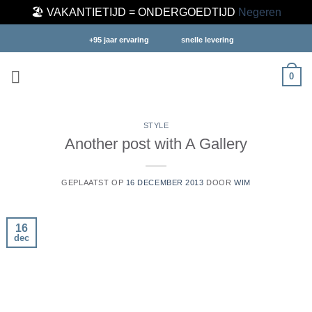
🏖️ VAKANTIETIJD = ONDERGOEDTIJD
Negeren
Ga
+95 jaar ervaring
snelle levering
naar
inhoud
0
STYLE
Another post with A Gallery
GEPLAATST OP
16 DECEMBER 2013
DOOR
WIM
16
dec