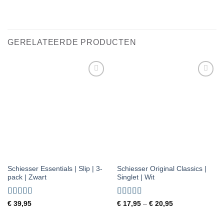
GERELATEERDE PRODUCTEN
Toevoegen
Toevoegen
aan
aan
verlanglijst
verlanglijst
Schiesser Essentials | Slip | 3-
Schiesser Original Classics |
pack | Zwart
Singlet | Wit
Gewaardeerd
Gewaardeerd
€
39,95
€
17,95
–
€
20,95
4
uit 5
4.67
uit 5