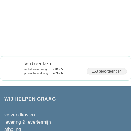
Verbuecken
winkel waardering
4.82 / 5
163 beoordelingen
productwaardering
4.76 / 5
WIJ HELPEN GRAAG
verzendkosten
levering & levertermijn
afhaling