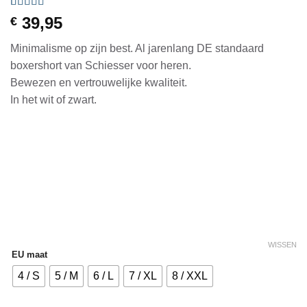
Gewaardeerd
1
39,95
€
5
op 5
gebaseerd
Minimalisme op zijn best. Al jarenlang DE standaard
op
klantbeoordeling
boxershort van Schiesser voor heren.
Bewezen en vertrouwelijke kwaliteit.
In het wit of zwart.
WISSEN
EU maat
4 / S
5 / M
6 / L
7 / XL
8 / XXL