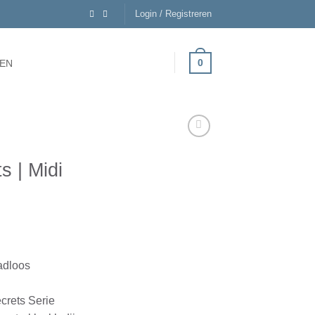
Login / Registreren
0
EN
s | Midi
adloos
crets Serie