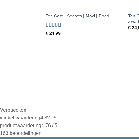
+
+
Ten C
Ten Cate | Secrets | Maxi | Rood
Zwar
€
24,
Gewaardeerd
€
24,99
5
uit 5
Verbuecken
winkel waardering
4.82 / 5
productwaardering
4.76 / 5
163 beoordelingen