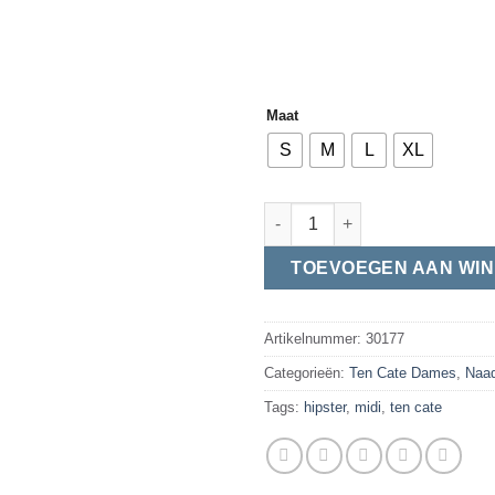
Maat
S
M
L
XL
Ten Cate | Secrets | Midi Hipst
TOEVOEGEN AAN WI
Artikelnummer:
30177
Categorieën:
Ten Cate Dames
,
Naad
Tags:
hipster
,
midi
,
ten cate