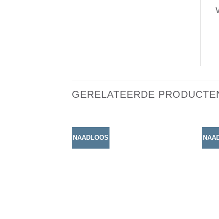
GERELATEERDE PRODUCTE
NAADLOOS
NAA
Toevoegen
aan
verlanglijst