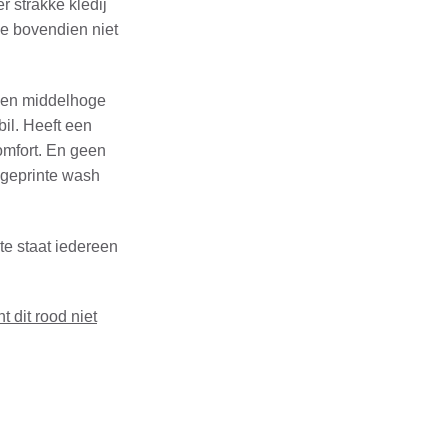
 strakke kledij
ie bovendien niet
 een middelhoge
bil. Heeft een
omfort. En geen
 geprinte wash
te staat iedereen
t dit rood niet