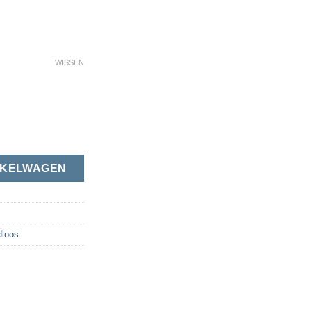
WISSEN
er | Rood aantal
NKELWAGEN
loos