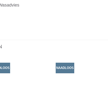
Wasadvies
N
DLOOS
NAADLOOS
Toevoegen
Toevoe
aan
aan
verlanglijst
verlangli