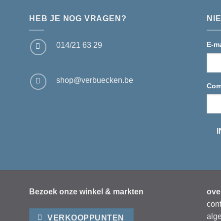
HEB JE NOG VRAGEN?
NI
E-m
014/21 63 29
shop@verbuecken.be
Com
Bezoek onze winkel & markten
ove
con
alg
VERKOOPPUNTEN