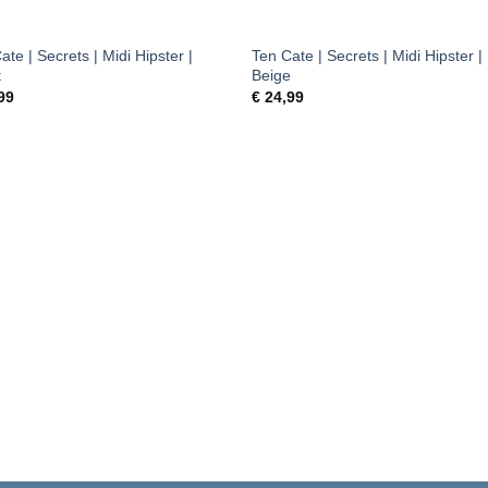
+
ate | Secrets | Midi Hipster |
Ten Cate | Secrets | Midi Hipster |
t
Beige
99
€
24,99