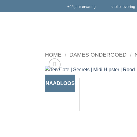
Ga
+95 jaar ervaring
snelle lever
naar
inhoud
HOME
/
DAMES ONDERGOED
/
NAADLOOS