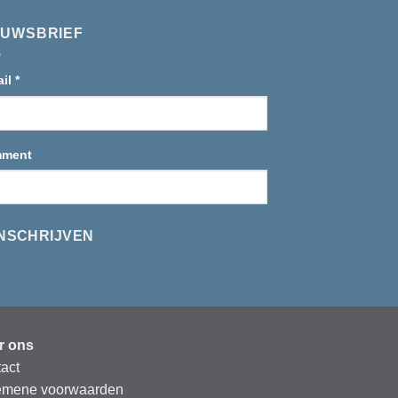
EUWSBRIEF
ail
*
ment
INSCHRIJVEN
r ons
tact
emene voorwaarden