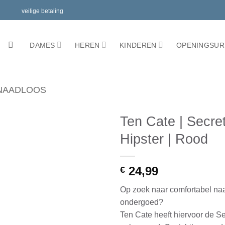
ing
veilige betaling
DAMES
HEREN
KINDEREN
OPENINGSUR
NAADLOOS
Ten Cate | Secret
Hipster | Rood
Toevoegen
aan
verlanglijst
24,99
€
Op zoek naar comfortabel na
ondergoed?
Ten Cate heeft hiervoor de Se